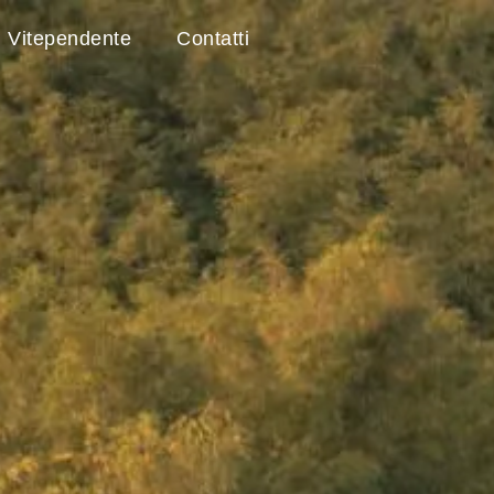
Vitependente
Contatti